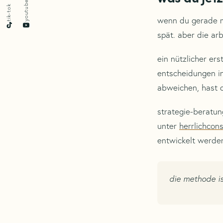
youtube
tik-tok
wenn du gerade mi
spät. aber die ar
ein nützlicher er
entscheidungen in
abweichen, hast 
strategie-beratun
unter
herrlichcon
entwickelt werden,
die methode is