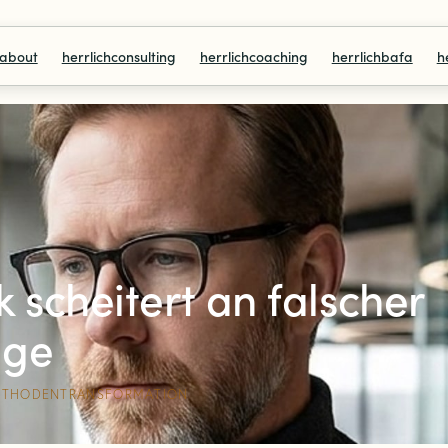
habout
herrlichconsulting
herrlichcoaching
herrlichbafa
h
scheitert an falscher
lge
ETHODEN
TRANSFORMATION