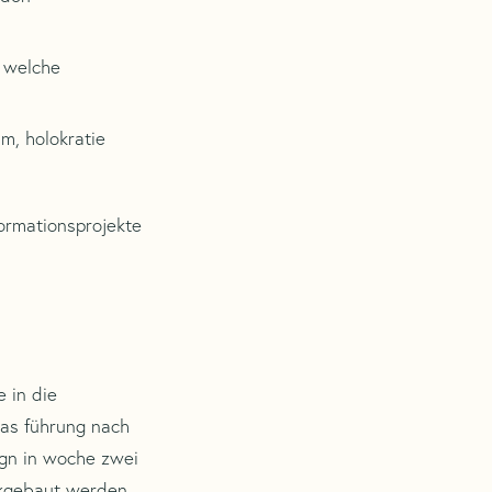
 welche
m, holokratie
formationsprojekte
 in die
was führung nach
ign in woche zwei
ckgebaut werden.