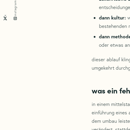
instagram
entscheidunge
dann kultur:
w
x
bestehenden m
dann method
oder etwas and
dieser ablauf klin
umgekehrt durchg
was ein feh
in einem mittelst
einführung eines 
dem umbau leisten
verändert. statt