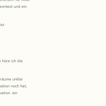
 kontext und ein
ist
n höre ich die
lräume unklar
mation noch hat,
vation. ein