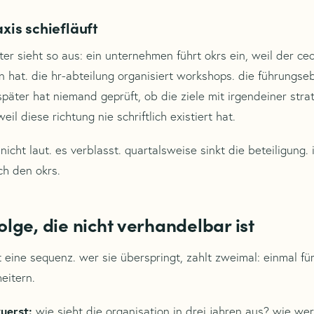
xis schiefläuft
er sieht so aus: ein unternehmen führt okrs ein, weil der ceo
 hat. die hr-abteilung organisiert workshops. die führungseb
später hat niemand geprüft, ob die ziele mit irgendeiner stra
il diese richtung nie schriftlich existiert hat.
 nicht laut. es verblasst. quartalsweise sinkt die beteiligung
h den okrs.
olge, die nicht verhandelbar ist
eine sequenz. wer sie überspringt, zahlt zweimal: einmal für
eitern.
zuerst:
wie sieht die organisation in drei jahren aus? wie we