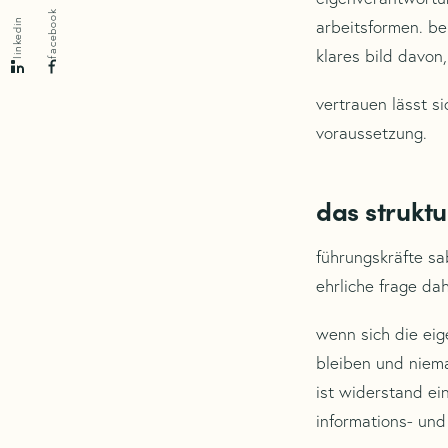
facebook
linkedin
arbeitsformen. be
klares bild davon,
vertrauen lässt si
voraussetzung.
das strukt
führungskräfte sa
ehrliche frage dah
wenn sich die ei
bleiben und niema
ist widerstand ein
informations- und