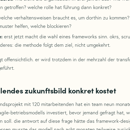
n getroffen? welche rolle hat führung dann konkret?
elche verhaltensweisen braucht es, um dorthin zu kommen?
uster helfen, welche blockieren?
e:
erst jetzt macht die wahl eines frameworks sinn. okrs, scru
eres: die methode folgt dem ziel, nicht umgekehrt.
gt offensichtlich. er wird trotzdem in der mehrzahl der trans
eführt.
lendes zukunftsbild konkret kostet
andsprojekt mit 120 mitarbeitenden hat ein team neun monate
agile-betriebsmodells investiert, bevor jemand gefragt hat, 
 soll. die antwort auf diese frage hätte das framework-des
dessen musste das modell nach acht monaten teilweise zurü