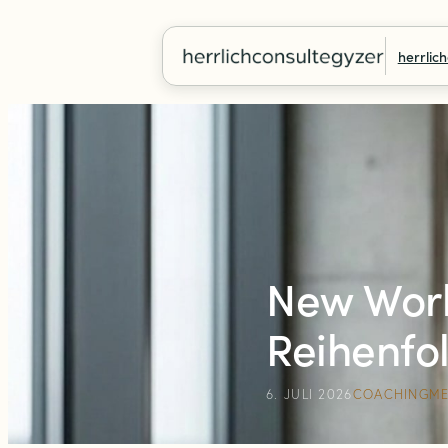
herrlic
New Work 
Reihenfo
6. JULI 2026
COACHING
M