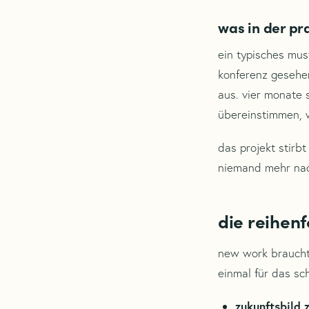
was in der pra
ein typisches must
konferenz gesehen
aus. vier monate 
übereinstimmen, we
das projekt stirbt
niemand mehr nac
die reihenf
new work braucht 
einmal für das sch
zukunftsbild 