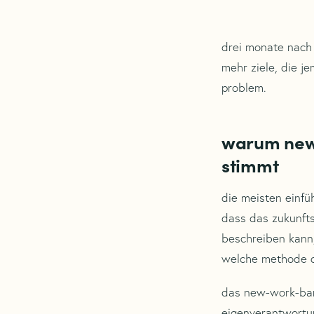
drei monate nach 
mehr ziele, die j
problem.
warum new-
stimmt
die meisten einfüh
dass das zukunfts
beschreiben kann,
welche methode do
das new-work-bar
eigenverantwortun