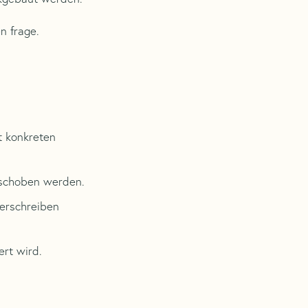
n frage.
t konkreten
erschoben werden.
nterschreiben
ert wird.