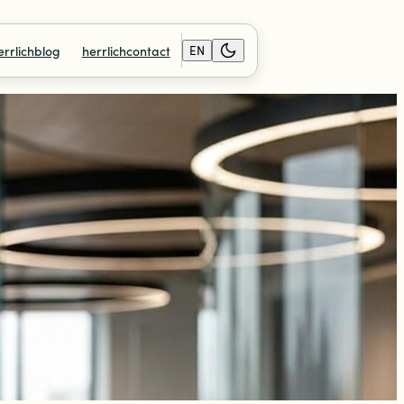
errlichblog
herrlichcontact
EN