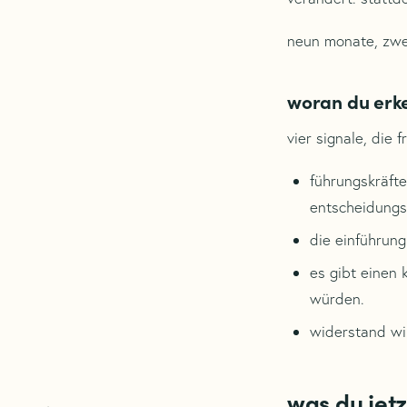
neun monate, zwei
woran du erke
vier signale, die 
führungskräft
entscheidungs
die einführung
es gibt einen k
würden.
widerstand wir
was du jetz