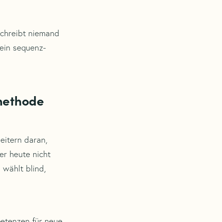
schreibt niemand
 ein sequenz-
methode
heitern daran,
er heute nicht
 wählt blind,
petenzen für neue