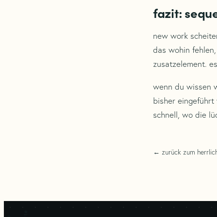
fazit: seq
new work scheiter
das wohin fehlen,
zusatzelement. es 
wenn du wissen wi
bisher eingeführt
schnell, wo die lüc
← zurück zum herrlic