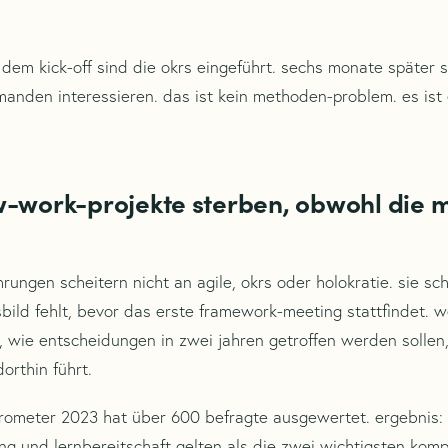
dem kick-off sind die okrs eingeführt. sechs monate später 
emanden interessieren. das ist kein methoden-problem. es ist
work-projekte sterben, obwohl die 
rungen scheitern nicht an agile, okrs oder holokratie. sie sc
bild fehlt, bevor das erste framework-meeting stattfindet. w
 wie entscheidungen in zwei jahren getroffen werden sollen,
rthin führt.
ometer 2023 hat über 600 befragte ausgewertet. ergebnis:
g und lernbereitschaft gelten als die zwei wichtigsten kom