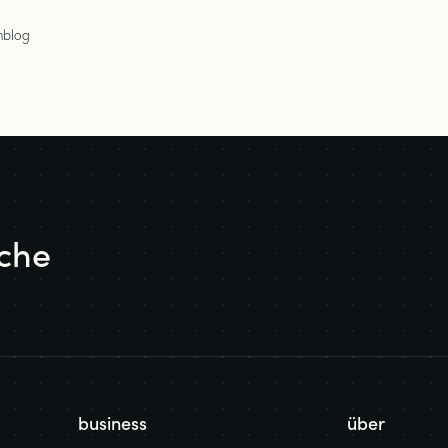
hblog
iche
business
über