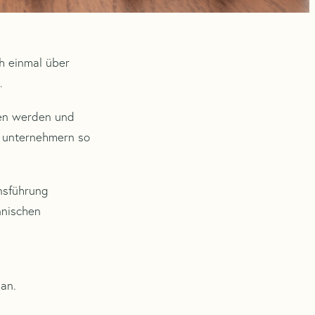
h einmal über
.
men werden und
n unternehmern so
nsführung
nnischen
an.