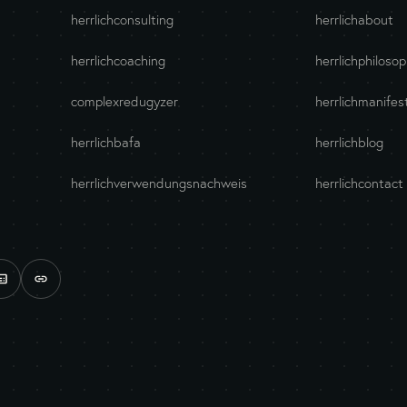
herrlichconsulting
herrlichabout
herrlichcoaching
herrlichphiloso
complexredugyzer
herrlichmanifes
herrlichbafa
herrlichblog
herrlichverwendungsnachweis
herrlichcontact