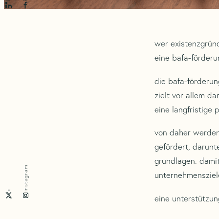
wer existenzgründ
eine bafa-förderu
die bafa-förderu
zielt vor allem 
eine langfristige 
von daher werden
gefördert, darun
grundlagen. damit
instagram
unternehmensziele
x
eine unterstützun