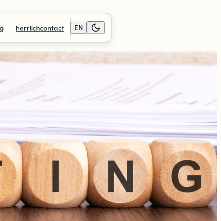
og
herrlichcontact
EN