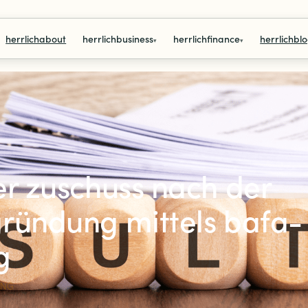
herrlichabout
herrlichbusiness
herrlichfinance
herrlichbl
▾
▾
er zuschuss nach der
gründung mittels bafa-
g
ING