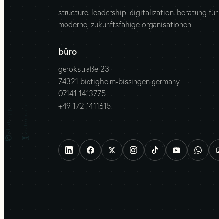
structure. leadership. digitalization. beratung für
moderne, zukunftsfähige organisationen.
büro
gerokstraße 23
74321 bietigheim-bissingen germany
07141 1413775
+49 172 1411615
visitenkarte
whatsapp