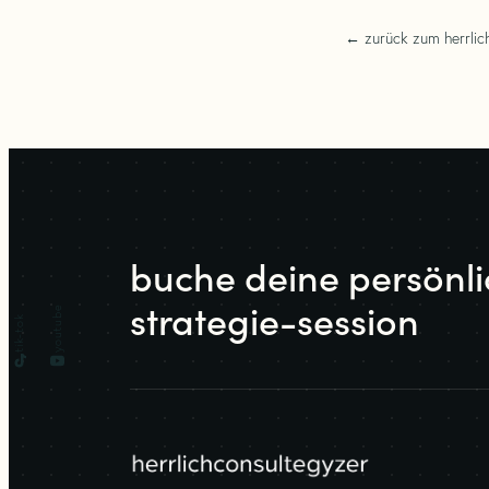
← zurück zum herrlic
buche deine persönl
strategie-session
youtube
tik-tok