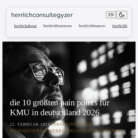
EN
herrlichbusiness
herrlichfinance
herrlichabout
herrlichblog
▾
▾
die 10 größten pain points für
KMU in deutschland 2026
22. FEBRUAR 2026
CONSULTING
CORE+
DIGITALISIERUNG
HERRLICHCONSULTEGYZER
NEWS