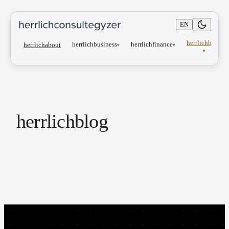
EN
herrlichblog
herrlichbusiness
herrlichfinance
herrlichabout
▾
▾
herrlichblog