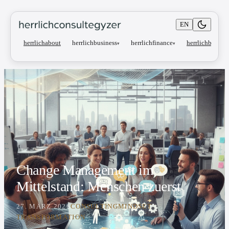
EN
herrlichbusiness
herrlichfinance
herrlichabout
herrlichblog
▾
▾
Change Management im
Mittelstand: Menschen zuerst
27. MÄRZ 2026
CONSULTING
MINDSET
TRANSFORMATION