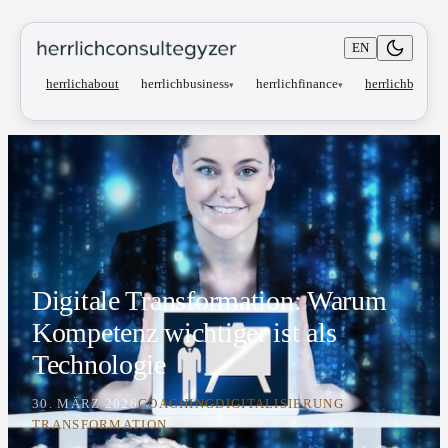
EN
herrlichbusiness
herrlichfinance
herrlichabout
herrlichblog
▾
▾
Digitale Transformation: Warum
Kompetenz wichtiger ist als
Technologie
30. MÄRZ 2026
COACHING
DIGITALISIERUNG
TRANSFORMATION