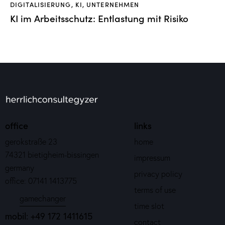
DIGITALISIERUNG
,
KI
,
UNTERNEHMEN
KI im Arbeitsschutz: Entlastung mit Risiko
office
links
gerokstraße 23
home
74321 bietigheim-bissingen
impressum
germany
privacy policy
office: 07141 1413775
terms of use
gamechanger
time slot
mobil: +49 172 1411615
contact