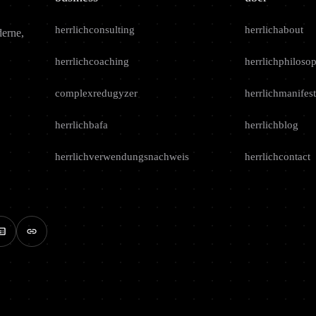
herrlichconsulting
herrlichabout
derne,
herrlichcoaching
herrlichphiloso
complexredugyzer
herrlichmanifest
herrlichbafa
herrlichblog
herrlichverwendungsnachweis
herrlichcontact