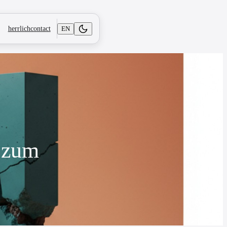
EN
herrlichcontact
l zum