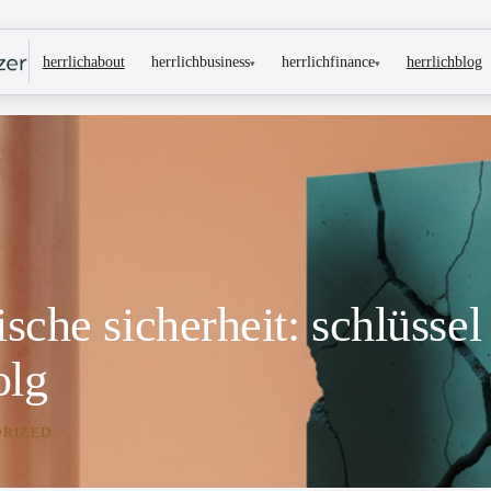
herrlichbusiness
herrlichfinance
herrlichabout
herrlichblog
▾
▾
sche sicherheit: schlüsse
olg
RIZED