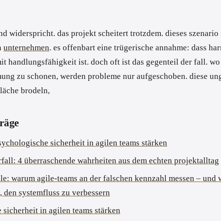
d widerspricht. das projekt scheitert trotzdem. dieses szenario 
en
unternehmen
. es offenbart eine trügerische annahme: dass ha
t handlungsfähigkeit ist. doch oft ist das gegenteil der fall. wo
mung zu schonen, werden probleme nur aufgeschoben. diese ung
fläche brodeln,
träge
sychologische sicherheit in agilen teams stärken
rfall: 4 überraschende wahrheiten aus dem echten projektalltag
alle: warum agile-teams an der falschen kennzahl messen – und 
, den systemfluss zu verbessern
sicherheit in agilen teams stärken