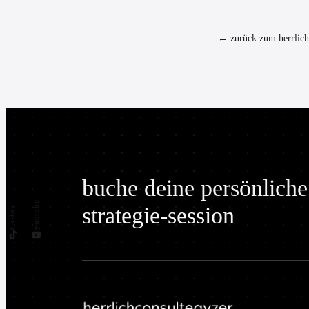
← zurück zum herrlich
buche deine persönliche
youtube
strategie-session
tik-tok