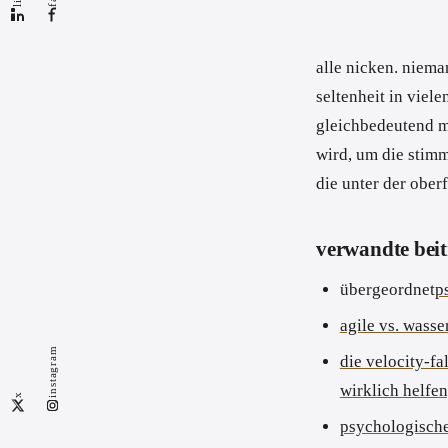
alle nicken. nieman
seltenheit in viel
gleichbedeutend mi
wird, um die stim
die unter der ober
verwandte bei
übergeordnet
p
agile vs. wasse
instagram
die velocity-f
wirklich helfen
x
psychologische 