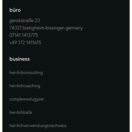
büro
gerokstraße 23
74321 bietigheim-bissingen germany
07141 1413775
+49 172 1411615
business
herrlichconsulting
herrlichcoaching
complexredugyzer
herrlichbafa
herrlichverwendungsnachweis