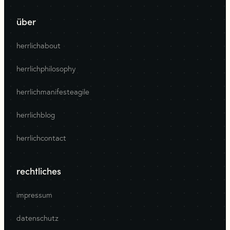
über
herrlichabout
herrlichphilosophy
herrlichmanifesteagile
herrlichblog
herrlichcontact
rechtliches
impressum
datenschutz