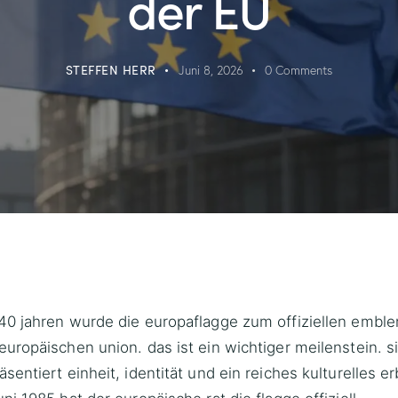
der EU
STEFFEN HERR
Juni 8, 2026
0
Comments
40 jahren wurde die europaflagge zum offiziellen embl
europäischen union. das ist ein wichtiger meilenstein. s
äsentiert einheit, identität und ein reiches kulturelles er