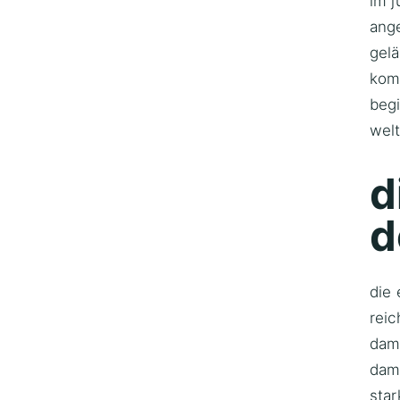
im j
ang
gel
komm
begi
welt
d
d
die 
reic
dama
dama
sta