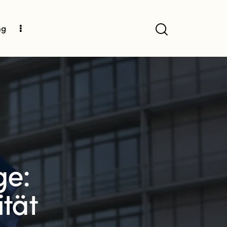
ng
ge:
tät