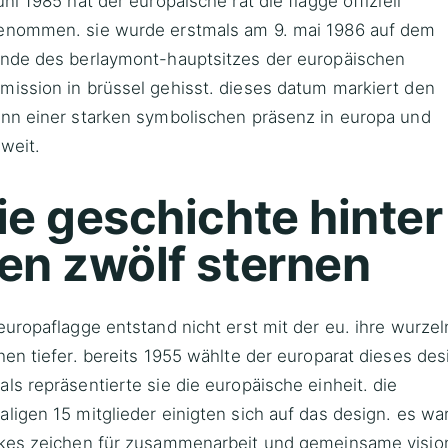
uni 1985 hat der europäische rat die flagge offiziell
enommen. sie wurde erstmals am 9. mai 1986 auf dem
ände des berlaymont-hauptsitzes der europäischen
ission in brüssel gehisst. dieses datum markiert den
nn einer starken symbolischen präsenz in europa und
weit.
ie geschichte hinter
en zwölf sternen
europaflagge entstand nicht erst mit der eu. ihre wurzel
hen tiefer. bereits 1955 wählte der europarat dieses des
ls repräsentierte sie die europäische einheit. die
ligen 15 mitglieder einigten sich auf das design. es war
rkes zeichen für zusammenarbeit und gemeinsame visio