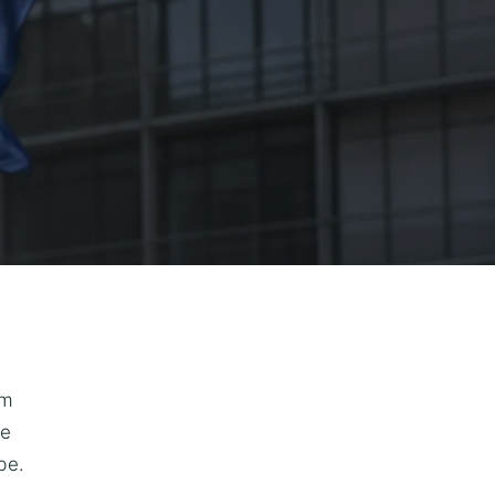
em
ie
be.