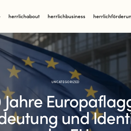
e
herrlichabout
herrlichbusiness
herrlichförderu
UNCATEGORIZED
 Jahre Europaflag
deutung und Identi