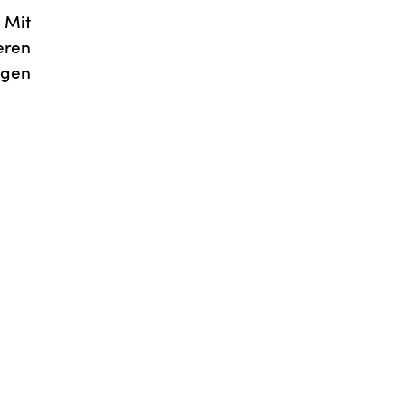
 Mit
eren
ngen