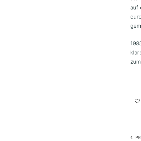
auf 
eur
gem
1985
klar
zum
PR