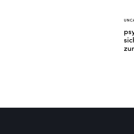
UNC
ps
sic
zu