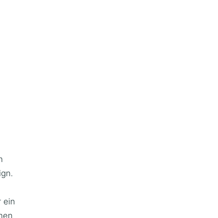
n
ign.
 ein
nen