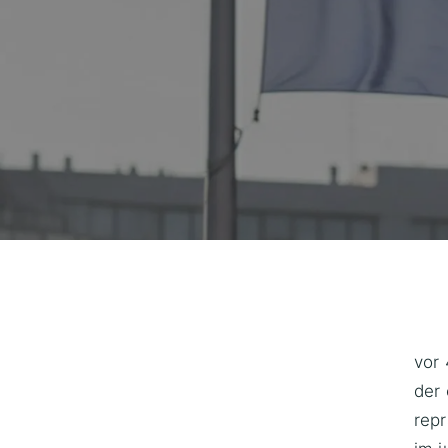
vor 
der 
repr