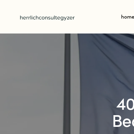
hom
40
Be