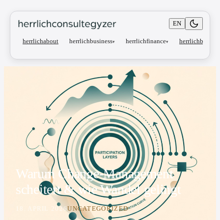
EN
herrlichbusiness
herrlichfinance
herrlichabout
herrlichblog
▾
▾
Warum Change-Management
scheitert & wie Wandel gelingt
18. APRIL 2026
UNCATEGORIZED