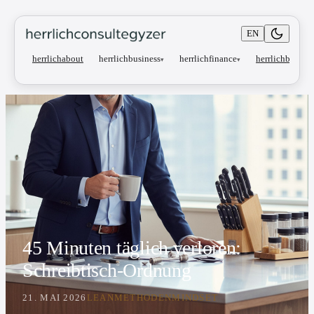
EN
herrlichbusiness
herrlichfinance
herrlichabout
herrlichblog
▾
▾
45 Minuten täglich verloren:
Schreibtisch-Ordnung
21. MAI 2026
LEAN
METHODEN
MINDSET