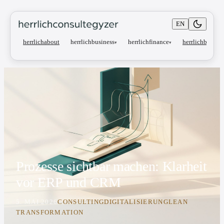
EN
herrlichbusiness
herrlichfinance
herrlichabout
herrlichblog
▾
▾
Prozesse sichtbar machen: Klarheit
vor ERP und CRM
5. MAI 2026
CONSULTING
DIGITALISIERUNG
LEAN
TRANSFORMATION