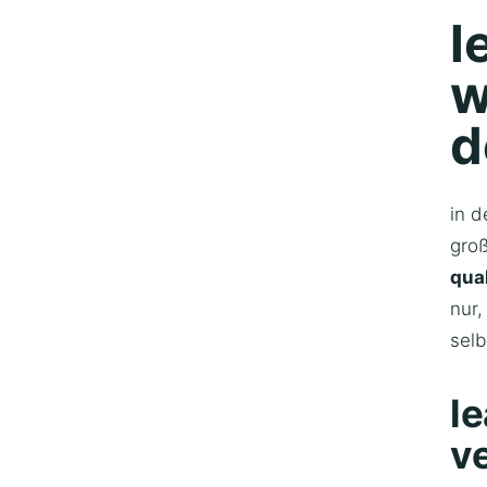
l
w
d
in d
gro
qua
nur,
sel
l
v