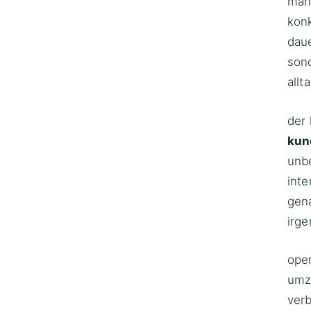
mana
konk
daue
sond
allt
der 
kun
unbe
inte
gena
irge
oper
umz
verb