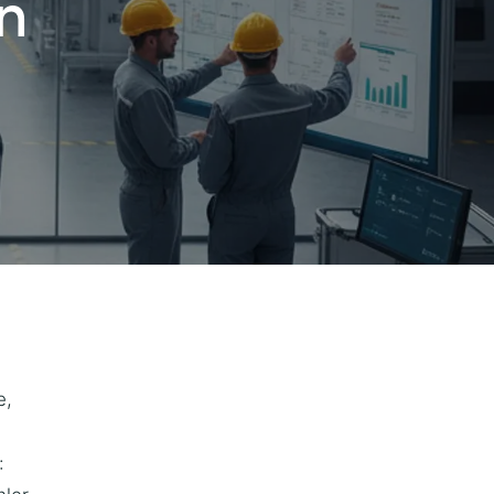
n
e,
: