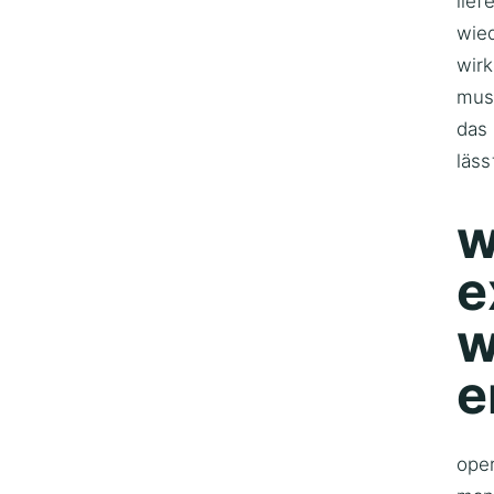
lief
wie
wirk
mus
das 
läss
w
e
w
e
oper