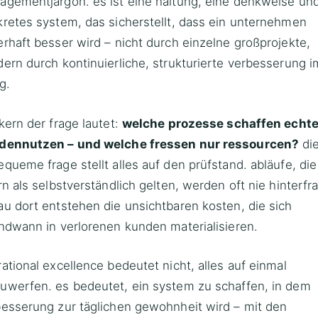
gementjargon. es ist eine haltung, eine denkweise und
retes system, das sicherstellt, dass ein unternehmen
rhaft besser wird – nicht durch einzelne großprojekte,
ern durch kontinuierliche, strukturierte verbesserung i
ag.
kern der frage lautet:
welche prozesse schaffen echt
dennutzen – und welche fressen nur ressourcen?
di
queme frage stellt alles auf den prüfstand. abläufe, die
rn als selbstverständlich gelten, werden oft nie hinterfra
u dort entstehen die unsichtbaren kosten, die sich
ndwann in verlorenen kunden materialisieren.
ational excellence bedeutet nicht, alles auf einmal
uwerfen. es bedeutet, ein system zu schaffen, in dem
esserung zur täglichen gewohnheit wird – mit den