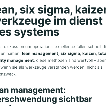
ean, six sigma, kaize
erkzeuge im dienst
es systems
er diskussion um operational excellence fallen schnell d
ßen namen:
lean
management
,
six sigma
,
kaizen
,
tota
lity management
. diese methoden sind wertvoll – aber
 wenn sie als werkzeuge verstanden werden, nicht als
bstzweck.
ean management:
erschwendung sichtbar