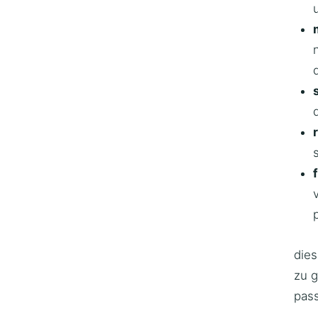
die
zu 
pass