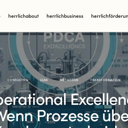
e
herrlichabout
herrlichbusiness
herrlichförderu
CONSULTING
LEAN
METHODEN
TRANSFORMATION
erational Excellen
Wenn Prozesse übe