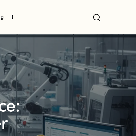
ng
ce:
r