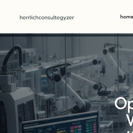
hom
Op