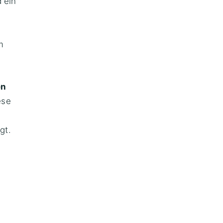
 ein
m
en
ese
gt.