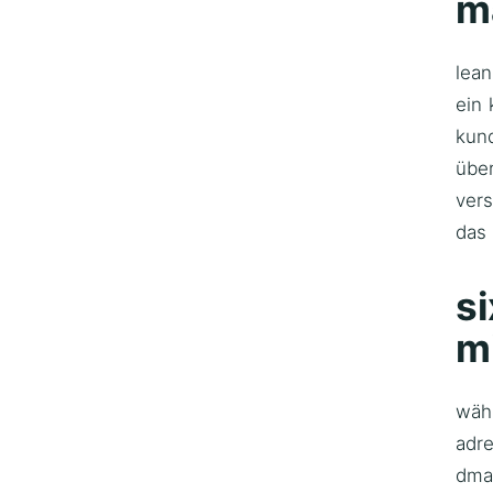
m
lean
ein 
kun
über
vers
das
si
m
währ
adre
dmai