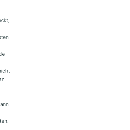
eckt,
sten
.
de
icht
en
wann
ten.