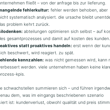
unternehmen fließt – von der anfrage bis zur lieferung.
mangelnde fehlerkultur:
fehler werden behoben, aber
nicht systematisch analysiert. die ursache bleibt unentd
das problem kehrt zurück.
silodenken:
abteilungen optimieren sich selbst – auf ko
des gesamtprozesses und damit auf kosten des kunden
reaktives statt proaktives handeln:
erst wenn der kun
sich beschwert, wird reagiert. zu spät.
fehlende kennzahlen:
was nicht gemessen wird, kann n
verbessert werden. viele unternehmen haben keine klar
prozess-kpis.
se schwachstellen summieren sich – und führen irgend
genau dem, was im eingangs beschriebenen szenario
iert ist: kundenverlust, obwohl qualität und preis stimm