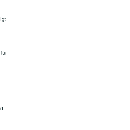
lgt
für
rt,