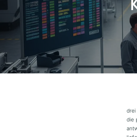
drei
die 
antw