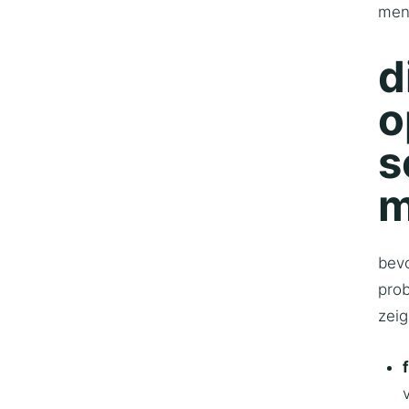
men
d
o
s
m
bev
prob
zeig