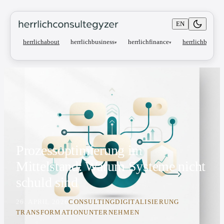
EN
herrlichbusiness
herrlichfinance
herrlichabout
herrlichblog
▾
▾
Prozessoptimierung im
Mittelstand: Warum Systeme nicht
schuld sind
26. APRIL 2026
CONSULTING
DIGITALISIERUNG
TRANSFORMATION
UNTERNEHMEN