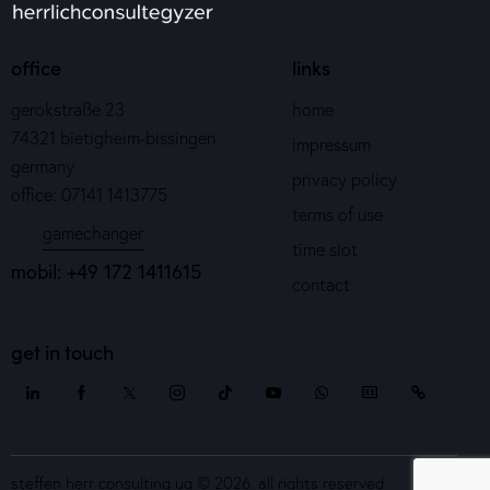
office
links
gerokstraße 23
home
74321 bietigheim-bissingen
impressum
germany
privacy policy
office: 07141 1413775
terms of use
gamechanger
time slot
mobil: +49 172 1411615
contact
get in touch
steffen herr consulting ug
© 2026. all rights reserved.