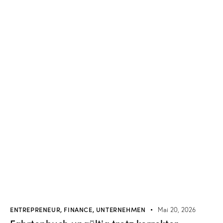
ENTREPRENEUR
,
FINANCE
,
UNTERNEHMEN
Mai 20, 2026
Fahrtenbuch ungültig trotz korrekter