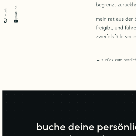
begrenzt zurückho
youtube
tik-tok
mein rat aus der
freigibt, und führ
zweifelsfälle vor
← zurück zum herrlic
buche deine persönl