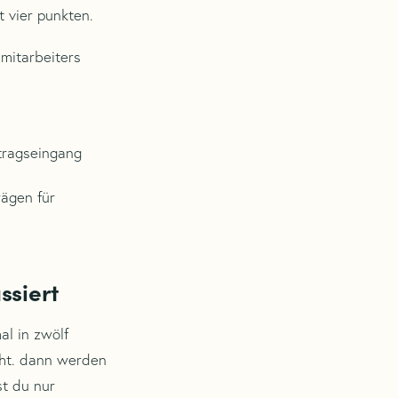
 vier punkten.
mitarbeiters
ftragseingang
rägen für
ssiert
al in zwölf
cht. dann werden
st du nur