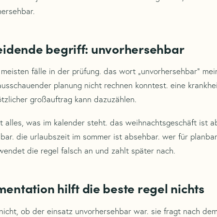
hersehbar.
eidende begriff: unvorhersehbar
 meisten fälle in der prüfung. das wort „unvorhersehbar“ mein
usschauender planung nicht rechnen konntest. eine krankhe
lötzlicher großauftrag kann dazuzählen.
lt alles, was im kalender steht. das weihnachtsgeschäft ist a
hbar. die urlaubszeit im sommer ist absehbar. wer für planbar
endet die regel falsch an und zahlt später nach.
ntation hilft die beste regel nichts
t nicht, ob der einsatz unvorhersehbar war. sie fragt nach de