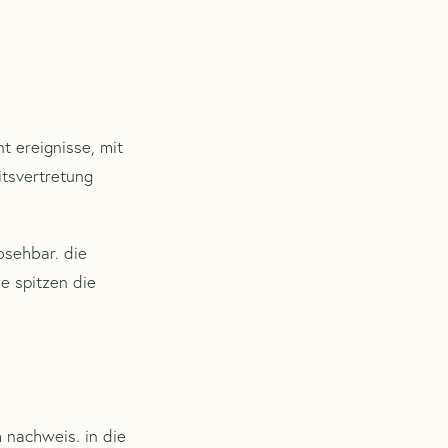
t ereignisse, mit
itsvertretung
bsehbar. die
e spitzen die
m nachweis. in die