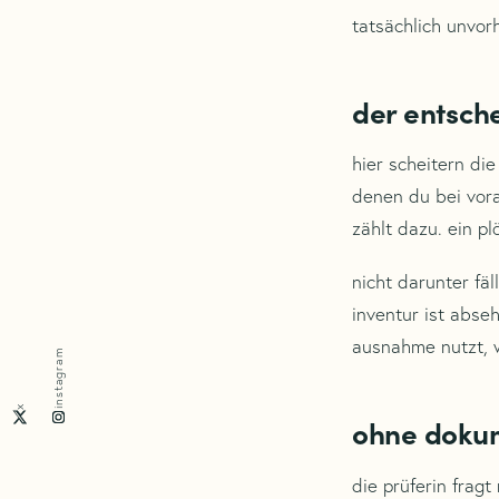
tatsächlich unvor
der entsch
hier scheitern die
denen du bei vora
zählt dazu. ein p
nicht darunter fäl
inventur ist abse
ausnahme nutzt, w
instagram
x
ohne dokume
die prüferin frag