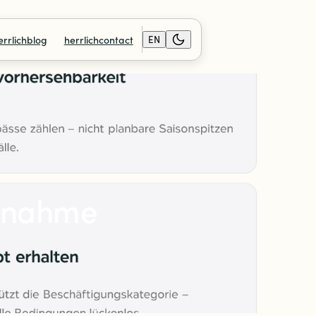
errlichblog
herrlichcontact
EN
usnahme