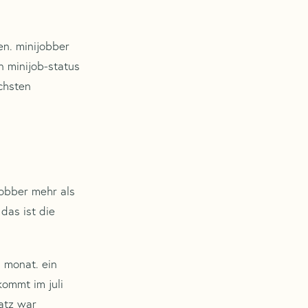
en. minijobber
n minijob-status
ächsten
jobber mehr als
das ist die
m monat. ein
kommt im juli
satz war