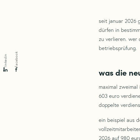
seit januar 2026 
dürfen in bestimm
zu verlieren. wer
betriebsprüfung.
facebook
linkedin
was die ne
maximal zweimal i
603 euro verdiene
doppelte verdiens
ein beispiel aus 
vollzeitmitarbeit
2026 auf 980 euro