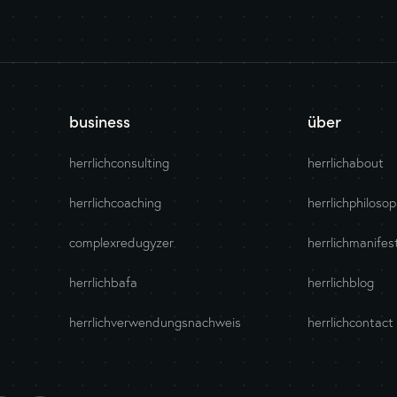
business
über
herrlichconsulting
herrlichabout
herrlichcoaching
herrlichphiloso
complexredugyzer
herrlichmanifes
herrlichbafa
herrlichblog
herrlichverwendungsnachweis
herrlichcontact