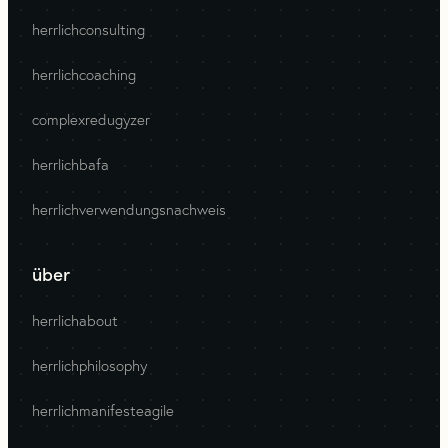
herrlichconsulting
herrlichcoaching
complexredugyzer
herrlichbafa
herrlichverwendungsnachweis
über
herrlichabout
herrlichphilosophy
herrlichmanifesteagile