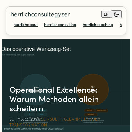
EN
herrlichabout
herrlichconsulting
herrlichcoaching
herrli
Operational Excellence:
Warum Methoden allein
scheitern
30. MÄRZ 2026
CONSULTING
LEAN
METHODEN
TRANSFORMATION