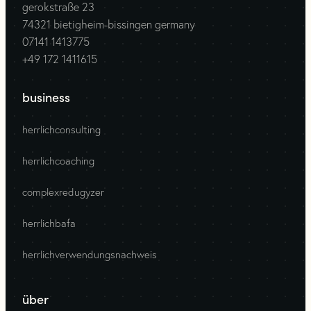
gerokstraße 23
74321 bietigheim-bissingen germany
07141 1413775
+49 172 1411615
business
herrlichconsulting
herrlichcoaching
complexredugyzer
herrlichbafa
herrlichverwendungsnachweis
über