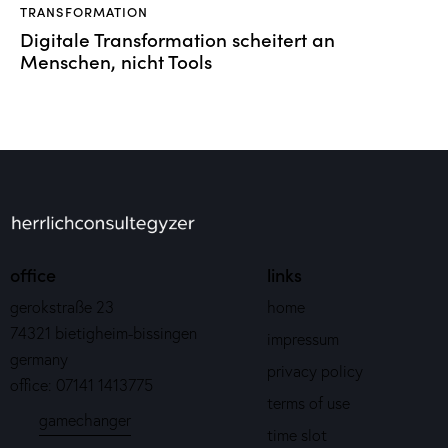
TRANSFORMATION
Digitale Transformation scheitert an
Menschen, nicht Tools
office
links
gerokstraße 23
home
74321 bietigheim-bissingen
impressum
germany
privacy policy
office: 07141 1413775
terms of use
gamechanger
time slot